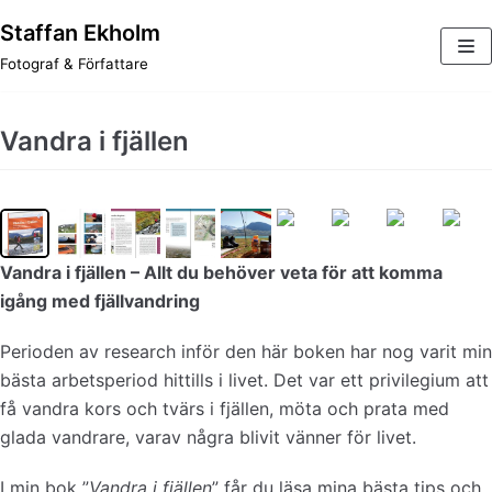
Staffan Ekholm
Hoppa
Fotograf & Författare
till
innehåll
Vandra i fjällen
Vandra i fjällen – Allt du behöver veta för att komma
igång med fjällvandring
Perioden av research inför den här boken har nog varit min
bästa arbetsperiod hittills i livet. Det var ett privilegium att
få vandra kors och tvärs i fjällen, möta och prata med
glada vandrare, varav några blivit vänner för livet.
I min bok ”
Vandra i fjällen
” får du läsa mina bästa tips och