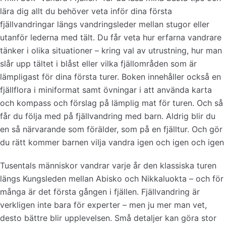
lära dig allt du behöver veta inför dina första
fjällvandringar längs vandringsleder mellan stugor eller
utanför lederna med tält. Du får veta hur erfarna vandrare
tänker i olika situationer – kring val av utrustning, hur man
slår upp tältet i blåst eller vilka fjällområden som är
lämpligast för dina första turer. Boken innehåller också en
fjällflora i miniformat samt övningar i att använda karta
och kompass och förslag på lämplig mat för turen. Och så
får du följa med på fjällvandring med barn. Aldrig blir du
en så närvarande som förälder, som på en fjälltur. Och gör
du rätt kommer barnen vilja vandra igen och igen och igen
Tusentals människor vandrar varje år den klassiska turen
längs Kungsleden mellan Abisko och Nikkaluokta – och för
många är det första gången i fjällen. Fjällvandring är
verkligen inte bara för experter – men ju mer man vet,
desto bättre blir upplevelsen. Små detaljer kan göra stor