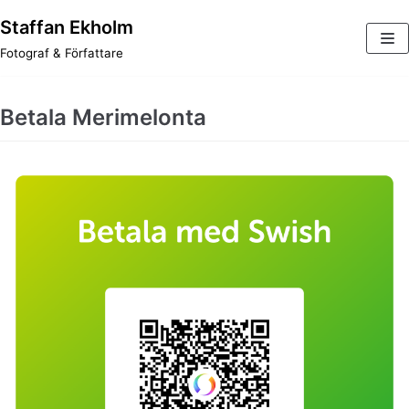
Staffan Ekholm
Hoppa
Fotograf & Författare
till
innehåll
Betala Merimelonta